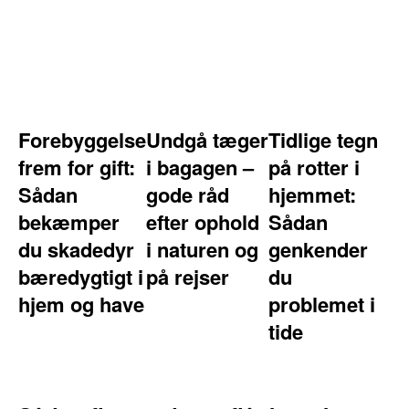
Forebyggelse
Undgå tæger
Tidlige tegn
frem for gift:
i bagagen –
på rotter i
Sådan
gode råd
hjemmet:
bekæmper
efter ophold
Sådan
du skadedyr
i naturen og
genkender
bæredygtigt i
på rejser
du
hjem og have
problemet i
tide