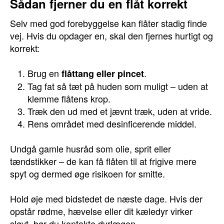
Sådan fjerner du en flåt korrekt
Selv med god forebyggelse kan flåter stadig finde
vej. Hvis du opdager en, skal den fjernes hurtigt og
korrekt:
Brug en
.
flåttang eller pincet
Tag fat så tæt på huden som muligt – uden at
klemme flåtens krop.
Træk den ud med et jævnt træk, uden at vride.
Rens området med desinficerende middel.
Undgå gamle husråd som olie, sprit eller
tændstikker – de kan få flåten til at frigive mere
spyt og dermed øge risikoen for smitte.
Hold øje med bidstedet de næste dage. Hvis der
opstår rødme, hævelse eller dit kæledyr virker
sløvt, bør du kontakte dyrlægen.